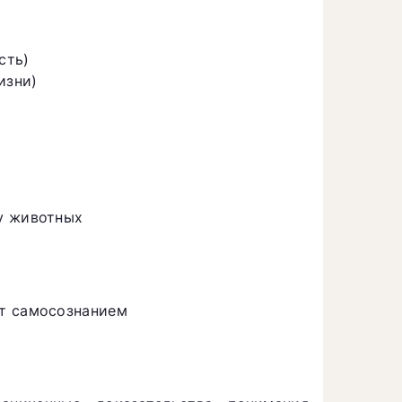
сть)
изни)
у животных
ют самосознанием