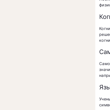
физи
Ког
Когн
реше
когн
Са
Само
знач
напр
Язы
Учен
симв