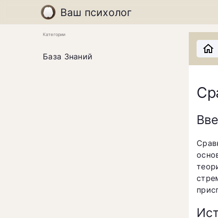
Ваш психолог
Категории
База Знаний
Ср
Вв
Срав
осно
теор
стр
прис
Ист