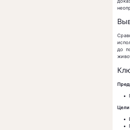
дока
неоп
Вы
Срав
испо
до п
живо
Клю
Пред
Цели