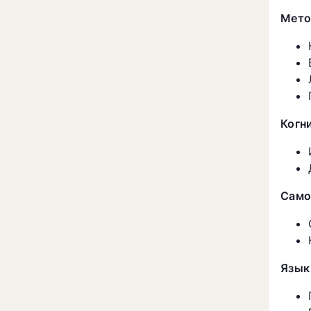
Мет
Когн
Само
Язык