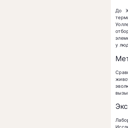
До X
терм
Уолл
отбо
элем
у лю
Ме
Срав
живо
эвол
вызы
Экс
Лабо
Иссл