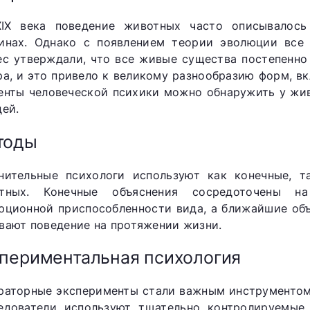
IX века поведение животных часто описывалось
инах. Однако с появлением теории эволюции все 
ес утверждали, что все живые существа постепенно
ра, и это привело к великому разнообразию форм, вк
енты человеческой психики можно обнаружить у жи
дей.
тоды
нительные психологи используют как конечные, т
тных. Конечные объяснения сосредоточены н
юционной приспособленности вида, а ближайшие об
вают поведение на протяжении жизни.
периментальная психология
раторные эксперименты стали важным инструментом
едователи используют тщательно контролируемые у