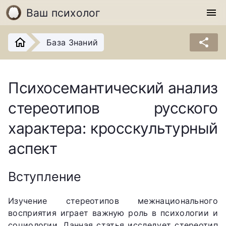
Ваш психолог
menu
share
База Знаний
Психосемантический анализ
стереотипов русского
характера: кросскультурный
аспект
Вступление
Изучение стереотипов межнационального
восприятия играет важную роль в психологии и
социологии. Данная статья исследует стереотип