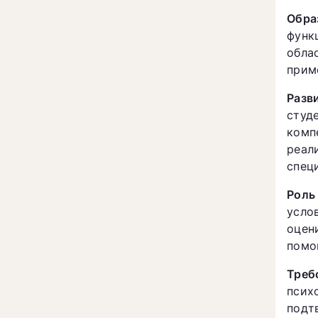
Обра
функ
обла
прим
Разв
студ
комп
реал
спец
Роль
усло
оцен
помо
Треб
псих
подт