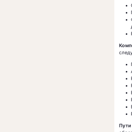
Комп
след
Пути