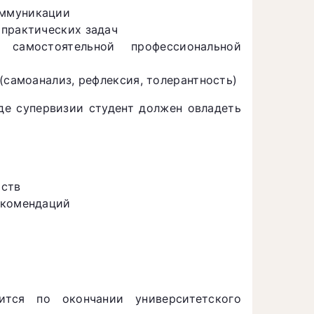
оммуникации
 практических задач
самостоятельной профессиональной
(самоанализ, рефлексия, толерантность)
е супервизии студент должен овладеть
ьств
екомендаций
тся по окончании университетского