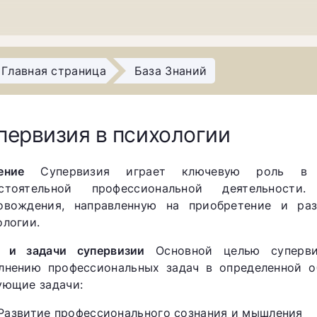
Главная страница
База Знаний
первизия в психологии
ение
Супервизия играет ключевую роль в по
остоятельной профессиональной деятельност
овождения, направленную на приобретение и ра
ологии.
 и задачи супервизии
Основной целью супервиз
лнению профессиональных задач в определенной об
ующие задачи:
Развитие профессионального сознания и мышления