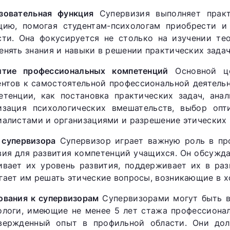
зовательная функция
Супервизия выполняет практ
цию, помогая студентам-психологам приобрести и
сти. Она фокусируется не столько на изучении те
енять знания и навыки в решении практических задач
итие профессиональных компетенций
Основной це
ентов к самостоятельной профессиональной деятель
етенции, как постановка практических задач, ана
изация психологических вмешательств, выбор опт
иалистами и организациями и разрешение этических 
 супервизора
Супервизор играет важную роль в про
вия для развития компетенций учащихся. Он обсужда
ивает их уровень развития, поддерживает их в ра
гает им решать этические вопросы, возникающие в х
ования к супервизорам
Супервизорами могут быть 
ологи, имеющие не менее 5 лет стажа профессионал
вержденный опыт в профильной области. Они дол