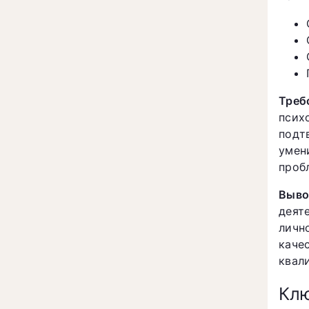
Треб
псих
подт
умен
проб
Выво
деят
личн
каче
квал
Клю