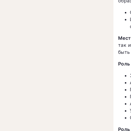
обра
Мест
так 
быть
Роль
Роль