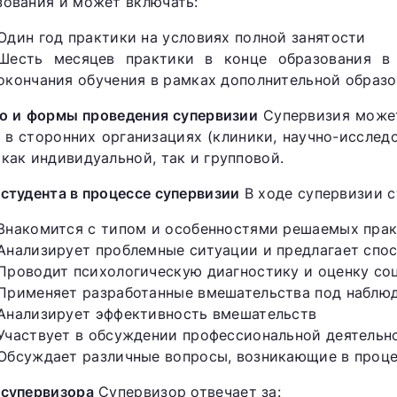
зования и может включать:
Один год практики на условиях полной занятости
Шесть месяцев практики в конце образования в
окончания обучения в рамках дополнительной образ
о и формы проведения супервизии
Супервизия может
и в сторонних организациях (клиники, научно-исслед
 как индивидуальной, так и групповой.
 студента в процессе супервизии
В ходе супервизии с
Знакомится с типом и особенностями решаемых прак
Анализирует проблемные ситуации и предлагает спо
Проводит психологическую диагностику и оценку со
Применяет разработанные вмешательства под наблю
Анализирует эффективность вмешательств
Участвует в обсуждении профессиональной деятельн
Обсуждает различные вопросы, возникающие в проце
 супервизора
Супервизор отвечает за: