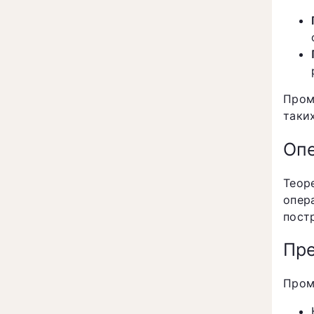
Пром
таких
Оп
Теор
опер
пост
Пр
Пром