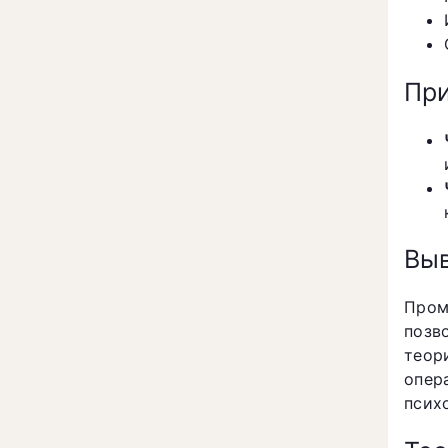
Пр
Вы
Пром
позв
теор
опер
псих