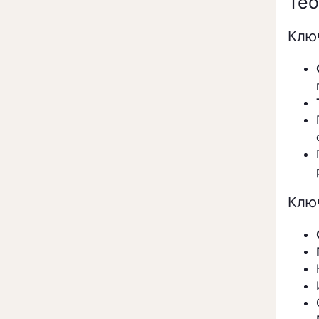
Тео
Клю
Клю