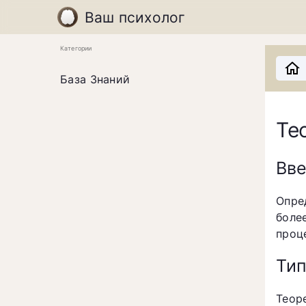
Ваш психолог
Категории
База Знаний
Те
Вв
Опре
боле
проц
Тип
Теор