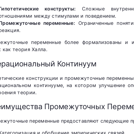
Гипотетические конструкты:
Сложные внутренни
отношениями между стимулами и поведением.
Промежуточные переменные:
Ограниченные поняти
реакция.
ежуточные переменные более формализованы и и
 как теория Халла.
ерациональный Континуум
етические конструкции и промежуточные переменные
ациональном континууме, на котором улучшение оп
роения теории.
еимущества Промежуточных Перем
ежуточные переменные предоставляют следующие п
Категоризация и обобщение эмпирических связей.