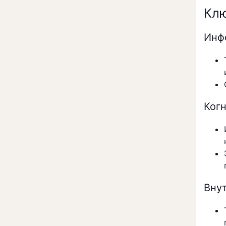
Клю
Инф
Ког
Вну