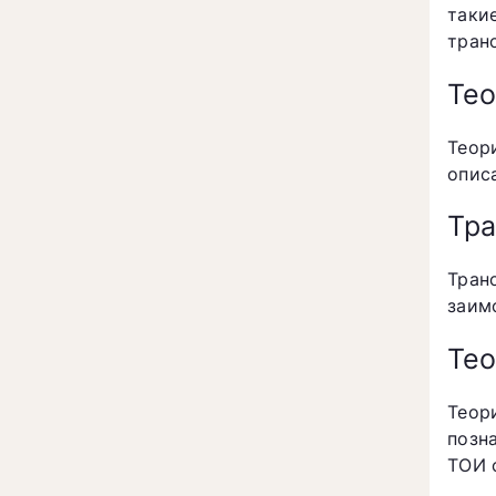
так
тран
Тео
Теор
опис
Тра
Тран
заим
Тео
Теор
позн
ТОИ 