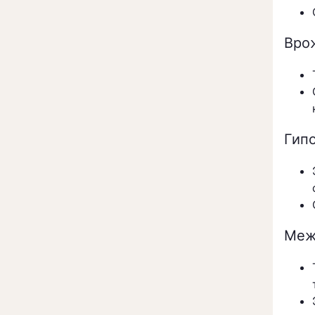
Вро
Гип
Меж