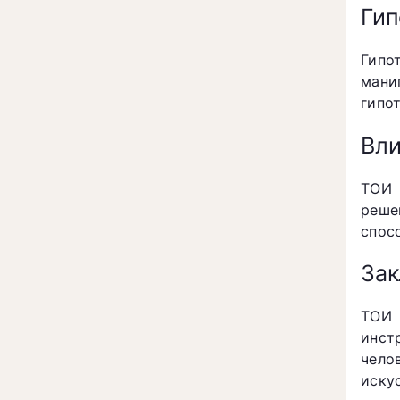
Гип
Гипо
мани
гипо
Вли
ТОИ 
реше
спос
За
ТОИ 
инст
чело
иску