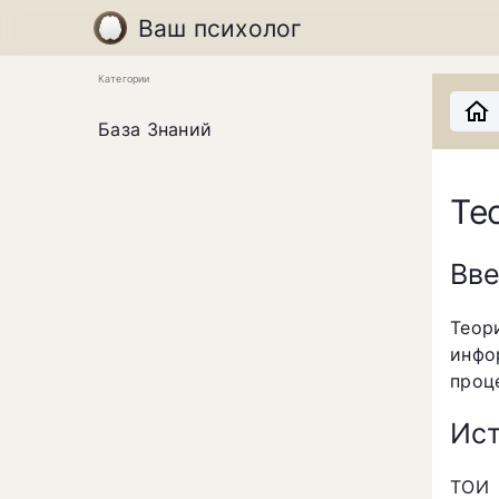
Ваш психолог
Категории
База Знаний
Те
Вв
Теор
инфо
проц
Ист
ТОИ 