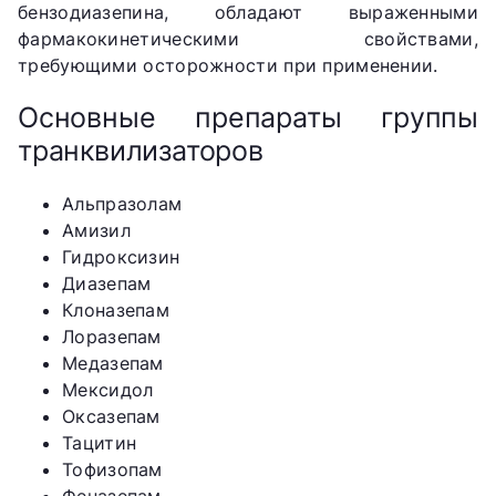
бензодиазепина, обладают выраженными
фармакокинетическими свойствами,
требующими осторожности при применении.
Основные препараты группы
транквилизаторов
Альпразолам
Амизил
Гидроксизин
Диазепам
Клоназепам
Лоразепам
Медазепам
Мексидол
Оксазепам
Тацитин
Тофизопам