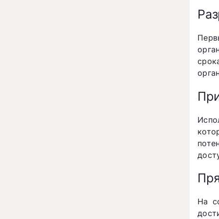
Раз
Перв
орга
срок
орга
При
Испо
кото
поте
дост
Пря
На с
дост