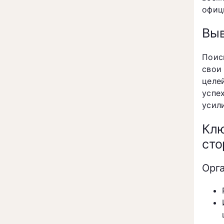
офиц
Вы
Поис
свои
целе
успе
усил
Кл
ст
Орг