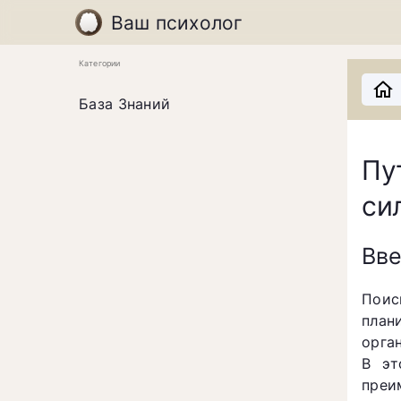
Ваш психолог
Категории
База Знаний
Пу
си
Вв
Пои
план
орга
В эт
преи