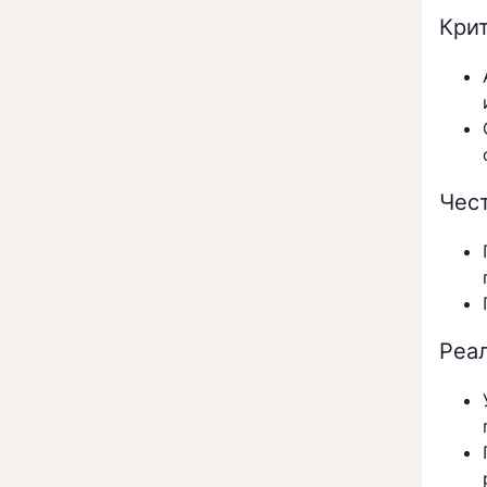
Кри
Чес
Реа