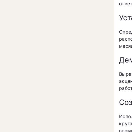
отве
Уст
Опре
расп
меся
Дем
Выра
акце
рабо
Соз
Испо
круг
возм