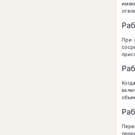
имею
отвл
Раб
При 
соср
прис
Раб
Когд
вклю
объе
Раб
Пере
пере