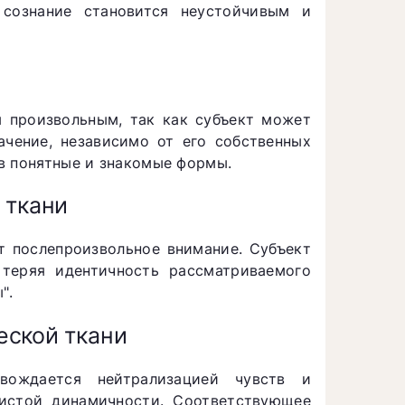
 сознание становится неустойчивым и
я произвольным, так как субъект может
ачение, независимо от его собственных
в понятные и знакомые формы.
 ткани
ет послепроизвольное внимание. Субъект
теряя идентичность рассматриваемого
".
еской ткани
вождается нейтрализацией чувств и
истой динамичности. Соответствующее