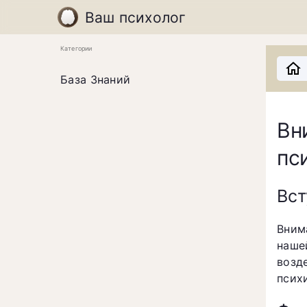
Ваш психолог
Категории
База Знаний
Вн
пс
Вст
Вним
наше
возд
псих