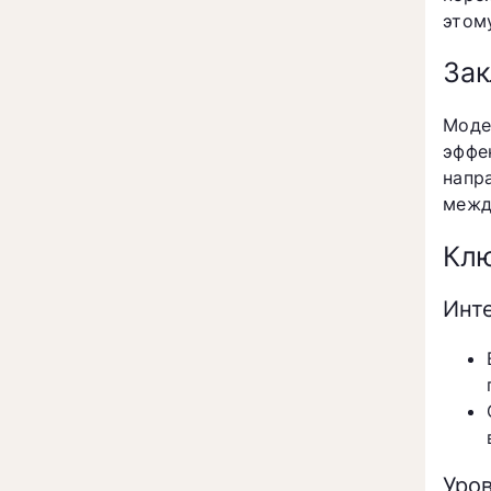
этом
За
Моде
эффе
напр
межд
Клю
Инт
Уро