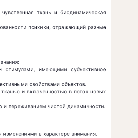
 чувственная ткань и биодинамическая
рованности психики, отражающий разные
знания:
и стимулами, имеющими субъективное
ъективными свойствами объектов.
 тканью и включенностью в поток новых
ью и переживанием чистой динамичности.
 изменениями в характере внимания.