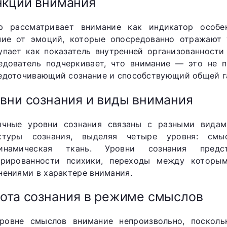
кции внимания
р рассматривает внимание как индикатор особе
чие от эмоций, которые опосредованно отражают 
упает как показатель внутренней организованности
едователь подчеркивает, что внимание — это не п
едоточивающий сознание и способствующий общей г
вни сознания и виды внимания
ичные уровни сознания связаны с разными видам
ктуры сознания, выделяя четыре уровня: смыс
динамическая ткань. Уровни сознания пред
грированности психики, переходы между которы
нениями в характере внимания.
ота сознания в режиме смыслов
ровне смыслов внимание непроизвольно, поскольк