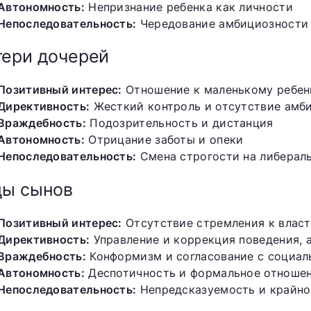
Автономность:
Непризнание ребенка как личности
Непоследовательность:
Чередование амбициозности 
ери дочерей
Позитивный интерес:
Отношение к маленькому ребен
Директивность:
Жесткий контроль и отсутствие амб
Враждебность:
Подозрительность и дистанция
Автономность:
Отрицание заботы и опеки
Непоследовательность:
Смена строгости на либераль
цы сынов
Позитивный интерес:
Отсутствие стремления к власт
Директивность:
Управление и коррекция поведения, 
Враждебность:
Конформизм и согласование с социа
Автономность:
Деспотичность и формальное отноше
Непоследовательность:
Непредсказуемость и крайно