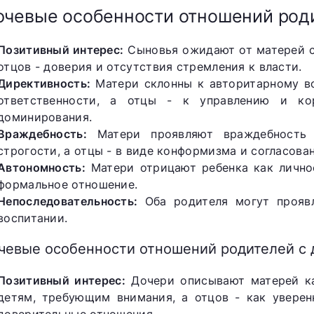
чевые особенности отношений род
Позитивный интерес:
Сыновья ожидают от матерей св
отцов - доверия и отсутствия стремления к власти.
Директивность:
Матери склонны к авторитарному во
ответственности, а отцы - к управлению и ко
доминирования.
Враждебность:
Матери проявляют враждебность 
строгости, а отцы - в виде конформизма и согласов
Автономность:
Матери отрицают ребенка как личнос
формальное отношение.
Непоследовательность:
Оба родителя могут проявл
воспитании.
чевые особенности отношений родителей с
Позитивный интерес:
Дочери описывают матерей ка
детям, требующим внимания, а отцов - как уверен