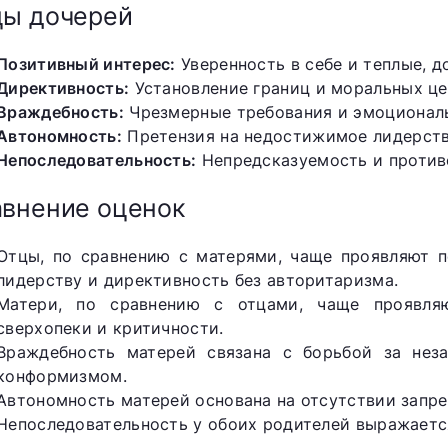
цы дочерей
Позитивный интерес:
Уверенность в себе и теплые, 
Директивность:
Установление границ и моральных ц
Враждебность:
Чрезмерные требования и эмоционал
Автономность:
Претензия на недостижимое лидерст
Непоследовательность:
Непредсказуемость и против
внение оценок
Отцы, по сравнению с матерями, чаще проявляют п
лидерству и директивность без авторитаризма.
Матери, по сравнению с отцами, чаще проявля
сверхопеки и критичности.
Враждебность матерей связана с борьбой за нез
конформизмом.
Автономность матерей основана на отсутствии запрет
Непоследовательность у обоих родителей выражается