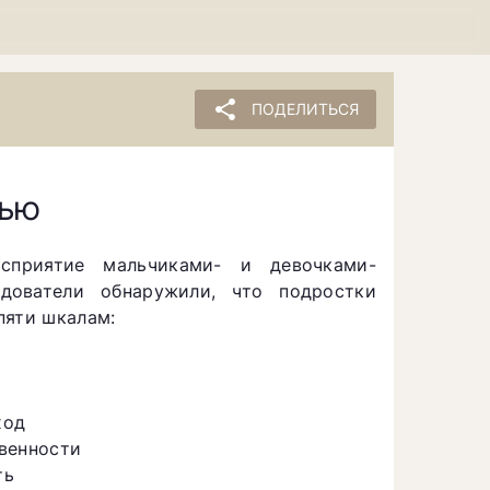
share
ПОДЕЛИТЬСЯ
рью
осприятие мальчиками- и девочками-
дователи обнаружили, что подростки
пяти шкалам:
ход
венности
ть