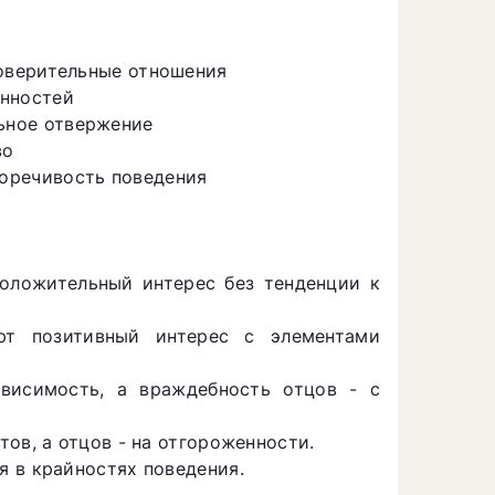
доверительные отношения
енностей
ьное отвержение
во
оречивость поведения
оложительный интерес без тенденции к
ют позитивный интерес с элементами
ависимость, а враждебность отцов - с
ов, а отцов - на отгороженности.
 в крайностях поведения.