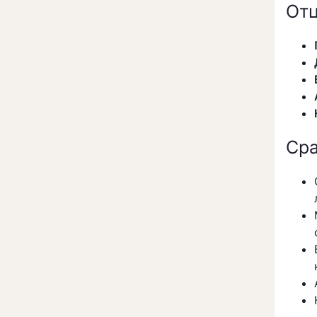
От
Сра