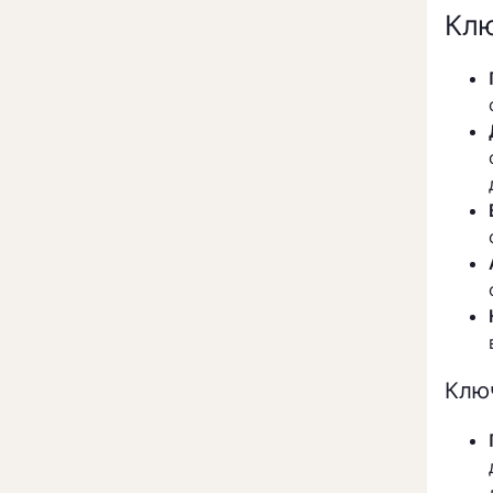
Клю
Клю