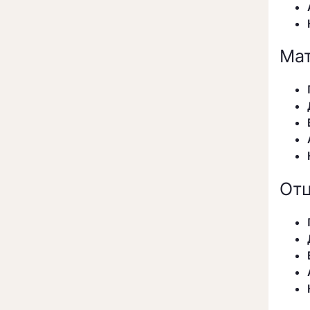
Мат
От