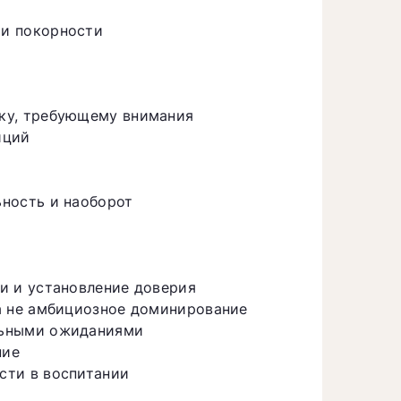
и покорности
ку, требующему внимания
иций
ность и наоборот
и и установление доверия
а не амбициозное доминирование
льными ожиданиями
ние
сти в воспитании