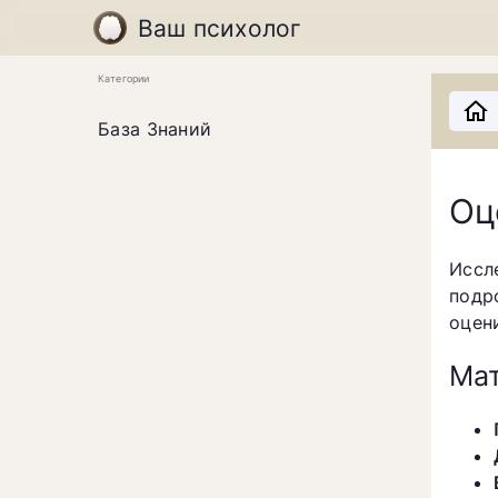
Ваш психолог
Категории
База Знаний
Оц
Иссл
подр
оцен
Мат