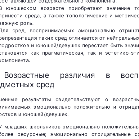
составляющей содержательного компонента.
В юношеском возрасте приобретают значение т
принести среда, а также топологические и метриче
важную роль.
Для сред, воспринимаемых эмоционально отрица
репрезентация таких сред отличается от нейтральны
подростков и юношей/девушек перестает быть знач
становятся как прагматическая, так и эстетико-э
компонента.
 Возрастные различия в воспр
дметных сред
ченные результаты свидетельствуют о возрастн
ринимаемых эмоционально положительно и отрицат
остков и юношей/девушек.
У младших школьников эмоционально положительны
более ресурсные; эмоционально отрицательные 