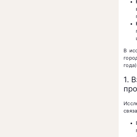
В ис
горо
года)
1. 
про
Иссл
связ