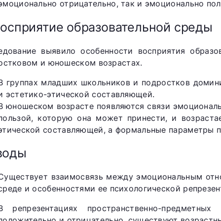
эмоционально отрицательно, так и эмоционально по
Восприятие образовательной среды
едование выявило особенности восприятия образо
остковом и юношеском возрастах.
В группах младших школьников и подростков доми
и эстетико-этической составляющей.
В юношеском возрасте появляются связи эмоциональ
пользой, которую она может принести, и возраста
этической составляющей, а формальные параметры п
воды
Существует взаимосвязь между эмоциональным отн
среде и особенностями ее психологической репрезен
В репрезентациях пространственно-предметных
положительно и отрицательно, существуют возрастны