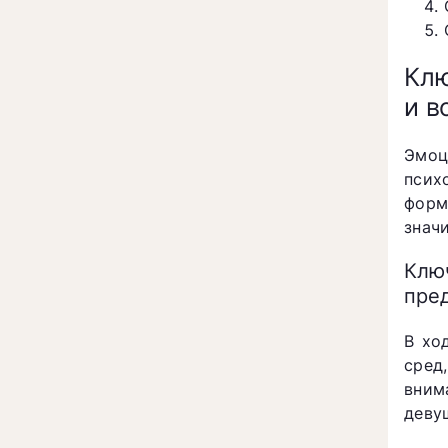
Клю
и в
Эмоц
псих
форм
знач
Клю
пре
В хо
сред
вним
деву