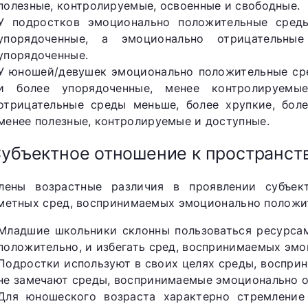
полезные, контролируемые, освоенные и свободные.
У подростков эмоционально положительные сред
упорядоченные, а эмоционально отрицательн
упорядоченные.
У юношей/девушек эмоционально положительные сре
и более упорядоченные, менее контролируемы
отрицательные среды меньше, более хрупкие, бол
менее полезные, контролируемые и доступные.
Субъектное отношение к пространс
лены возрастные различия в проявлении субъек
метных сред, воспринимаемых эмоционально положит
Младшие школьники склонны пользоваться ресурса
положительно, и избегать сред, воспринимаемых эмо
Подростки используют в своих целях среды, воспри
не замечают среды, воспринимаемые эмоционально о
Для юношеского возраста характерно стремление