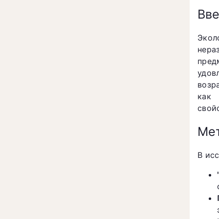
Вв
Экол
нера
пред
удов
возр
как 
свой
Мет
В ис