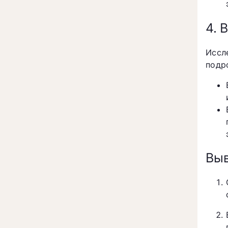
4. 
Иссл
подр
Вы