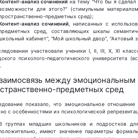
Контент-анализ сочинений
на тему "Что бы я сделал 
возможности для этого?" (стимульным материало
пространственно-предметных сред);
Контент-анализ сочинений
, написанных с использо
предметных сред, составляющих шкалы семантич
школьный кабинет", "Мой школьный двор", "Актовый з
следовании участвовали ученики I, II, III, X, XI к
дского психолого-педагогического университета (в
.
Взаимосвязь между эмоциональным
странственно-предметных сред
едование показало, что эмоциональное отношение
ано с особенностями их психологической репрезента
В группах младших школьников и подростков дл
положительно, имеют значение параметры формаль