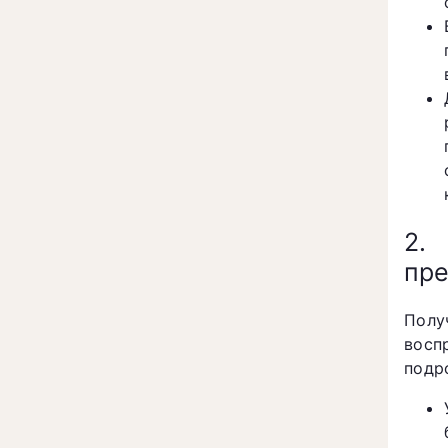
2.
пре
Полу
восп
подр