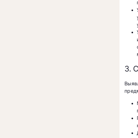
3. 
Выяв
пред