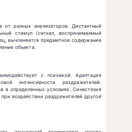
в от разных анализаторов. Дистантный
ьный стимул (сигнал, воспринимаемый
нец, вычленяется предметное содержание
ление объекта.
аимодействует с психикой. Адаптация
овой интенсивности раздражителей.
в в определенных условиях. Синестезия
 при воздействии раздражителей другой
огии, изучающий взаимосвязь между