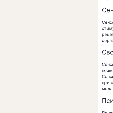
Сен
Сенс
стим
реце
обра
Сво
Сенс
позв
Сенс
прив
мода
Пси
Псих