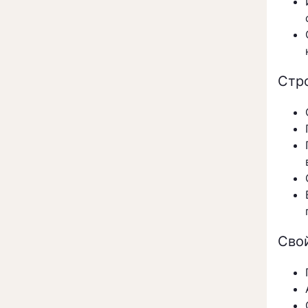
Стр
Сво