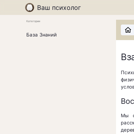
Ваш психолог
Категории
База Знаний
Вз
Псих
физи
усло
Вос
Мы с
расс
дере