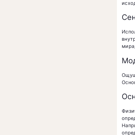
исхо
Се
Испо
внут
мира
Мо
Ощущ
Осно
Осн
Физи
опре
Напр
опре