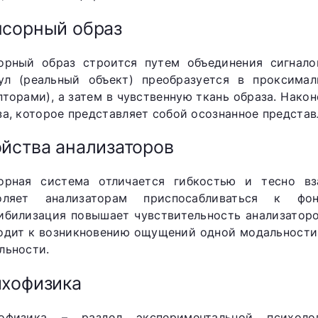
сорный образ
орный образ строится путем объединения сигнало
ул (реальный объект) преобразуется в проксимал
пторами), а затем в чувственную ткань образа. Нако
за, которое представляет собой осознанное представ
йства анализаторов
орная система отличается гибкостью и тесно вз
оляет анализаторам приспосабливаться к фон
ибилизация повышает чувствительность анализаторо
одит к возникновению ощущений одной модальности
льности.
хофизика
офизика – раздел экспериментальной психол