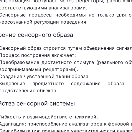
Информация поступает через рецепторы, расположе
соответствующими анализаторами.
Сенсорные процессы необходимы не только для о
неосознанной регуляции поведения.
оение сенсорного образа
Сенсорный образ строится путем объединения сигнал
Процесс построения включает:
Преобразование дистантного стимула (реального об
воспринимаемый рецепторами).
Создание чувственной ткани образа.
Выделение предметного содержания образа, 
представление объекта.
йства сенсорной системы
Гибкость и взаимодействие с психикой.
Адаптация: приспособление анализаторов к фоновой 
Сенсибилизация: повышение чувствительности анали