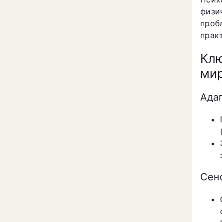
физи
проб
прак
Клю
ми
Ада
Сен