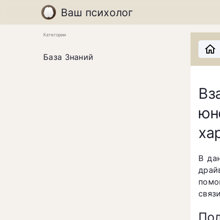
Ваш психолог
Категории
База Знаний
Вз
ю
ха
В да
драй
помо
связ
Пол