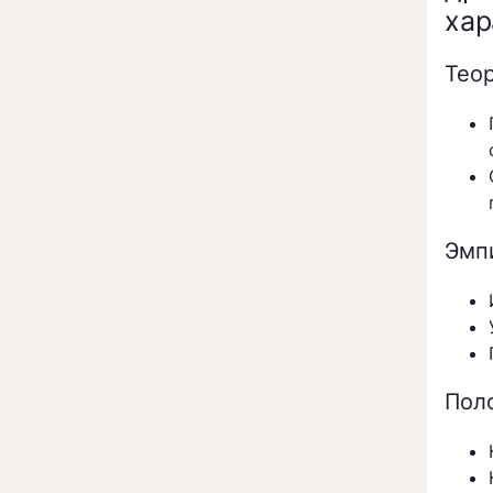
хар
Тео
Эмп
Пол