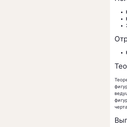
Отр
Тео
Теор
фигу
веду
фигу
черт
Вып