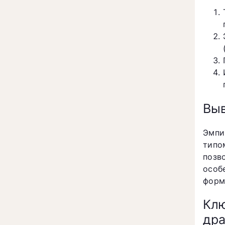
Вы
Эмпи
типо
позв
особ
форм
Клю
др