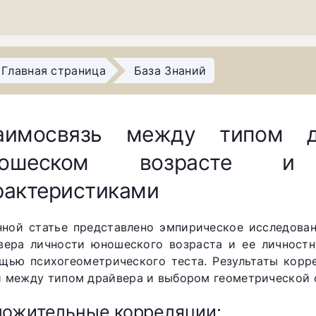
Главная страница
База Знаний
аимосвязь между типом д
ношеском возрасте и
рактеристиками
нной статье представлено эмпирическое исследова
вера личности юношеского возраста и ее личност
щью психогеометрического теста. Результаты корр
и между типом драйвера и выбором геометрической 
ожительные корреляции: