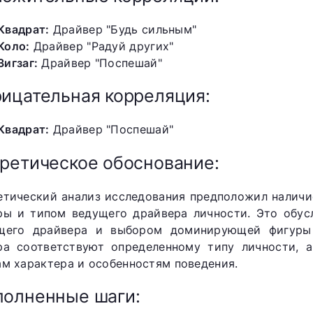
Квадрат:
Драйвер "Будь сильным"
Коло:
Драйвер "Радуй других"
Зигзаг:
Драйвер "Поспешай"
ицательная корреляция:
Квадрат:
Драйвер "Поспешай"
ретическое обоснование:
етический анализ исследования предположил налич
ры и типом ведущего драйвера личности. Это обус
щего драйвера и выбором доминирующей фигуры
ра соответствуют определенному типу личности, 
ам характера и особенностям поведения.
олненные шаги: