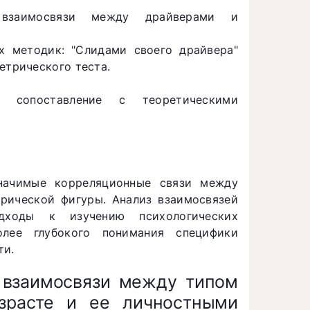
 взаимосвязи между драйверами и
х методик: "Слидами своего драйвера"
етрического теста.
х сопоставление с теоретическими
значимые корреляционные связи между
рической фигуры. Анализ взаимосвязей
одходы к изучению психологических
лее глубокого понимания специфики
ти.
 взаимосвязи между типом
зрасте и ее личностными