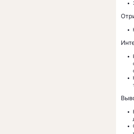
Отр
Инт
Выв