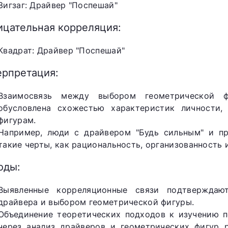
Зигзаг: Драйвер "Поспешай"
ицательная корреляция:
Квадрат: Драйвер "Поспешай"
ерпретация:
Взаимосвязь между выбором геометрической 
обусловлена схожестью характеристик личности
фигурам.
Например, люди с драйвером "Будь сильным" и п
такие черты, как рациональность, организованность 
оды:
Выявленные корреляционные связи подтверждаю
драйвера и выбором геометрической фигуры.
Объединение теоретических подходов к изучению п
через анализ драйверов и геометрических фигур