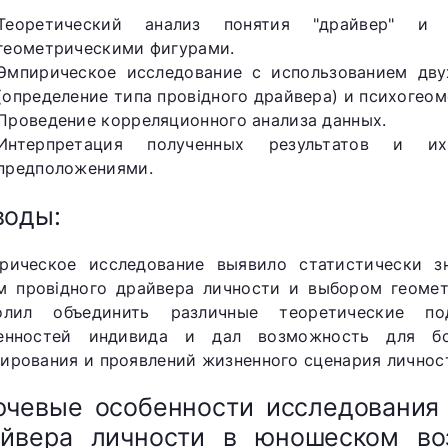
Теоретический анализ понятия "драйвер" и
геометрическими фигурами.
Эмпирическое исследование с использованием дву
(определение типа провідного драйвера) и психогеом
Проведение корреляционного анализа данных.
Интерпретация полученных результатов и и
предположениями.
воды:
рическое исследование выявило статистически 
м провідного драйвера личности и выбором геомет
олил объединить различные теоретические п
енностей индивида и дал возможность для бо
ирования и проявлений жизненного сценария личнос
чевые особенности исследования
айвера личности в юношеском во