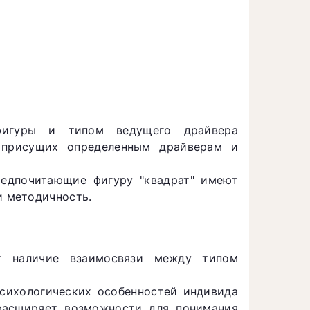
фигуры и типом ведущего драйвера
, присущих определенным драйверам и
редпочитающие фигуру "квадрат" имеют
и методичность.
т наличие взаимосвязи между типом
сихологических особенностей индивида
 расширяет возможности для понимания