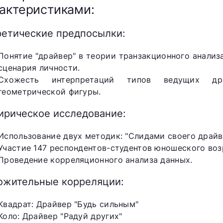
актеристиками:
ретические предпосылки:
Понятие "драйвер" в теории транзакционного анализ
сценария личности.
Схожесть интерпретаций типов ведущих д
геометрической фигуры.
ирическое исследование:
Использование двух методик: "Слидами своего драйв
Участие 147 респондентов-студентов юношеского возр
Проведение корреляционного анализа данных.
ожительные корреляции:
Квадрат: Драйвер "Будь сильным"
Коло: Драйвер "Радуй других"