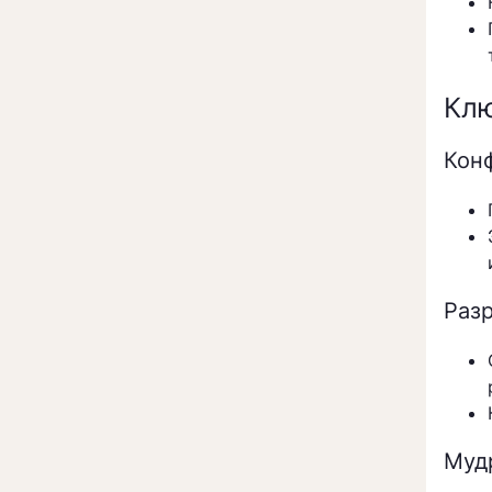
Клю
Кон
Раз
Муд