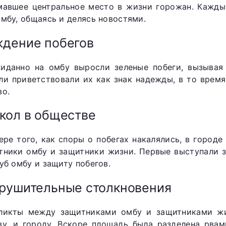
мавшее центральное место в жизни горожан. Кажды
омбу, общаясь и делясь новостями.
дение побегов
иданно на омбу выросли зеленые побеги, вызывая 
ли приветствовали их как знак надежды, в то время
во.
кол в обществе
ере того, как споры о побегах накалялись, в город
тники омбу и защитники жизни. Первые выступали з
уб омбу и защиту побегов.
рушительные столкновения
ликты между защитниками омбу и защитниками ж
ву, и городу. Вскоре площадь была разделена рва