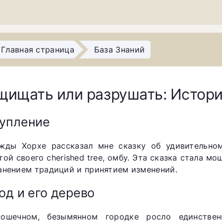
Главная страница
База Знаний
щищать или разрушать: Истори
упление
жды Хорхе рассказал мне сказку об удивительно
той своего cherished tree, омбу. Эта сказка стала 
анением традиций и принятием изменений.
од и его дерево
ошечном, безымянном городке росло единствен