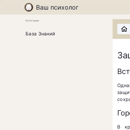
Ваш психолог
Категории
База Знаний
За
Вст
Одна
защи
сохр
Гор
В кр