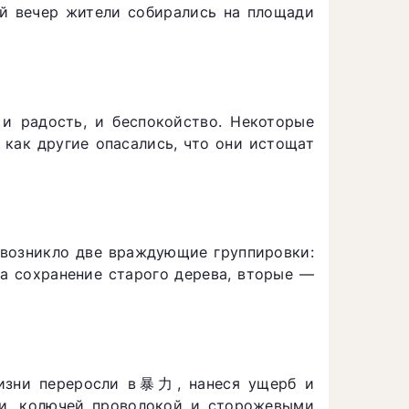
й вечер жители собирались на площади
и радость, и беспокойство. Некоторые
 как другие опасались, что они истощат
е возникло две враждующие группировки:
а сохранение старого дерева, вторые —
изни переросли в暴力, нанеся ущерб и
ми, колючей проволокой и сторожевыми