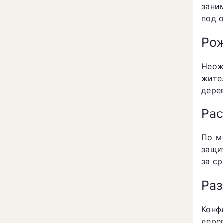
зани
под 
Рож
Неож
жите
дере
Рас
По м
защи
за ср
Раз
Конф
дере