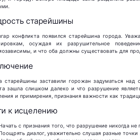
ами.
дрость старейшины
згар конфликта появился старейшина города. Уваж
пировкам, осуждая их разрушительное поведен
мозависимы, и что оба должны существовать для пр
ключение
а старейшины заставили горожан задуматься над с
та зашла слишком далеко и что разрушение являет
ления и примирения, признания важности как традици
и к исцелению
Начать с признания того, что разрушение никогда не 
Поощрять диалог, уважительно слушая разные точки 