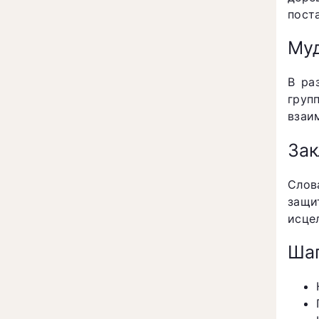
пост
Му
В ра
груп
взаи
За
Слов
защи
исце
Шаг